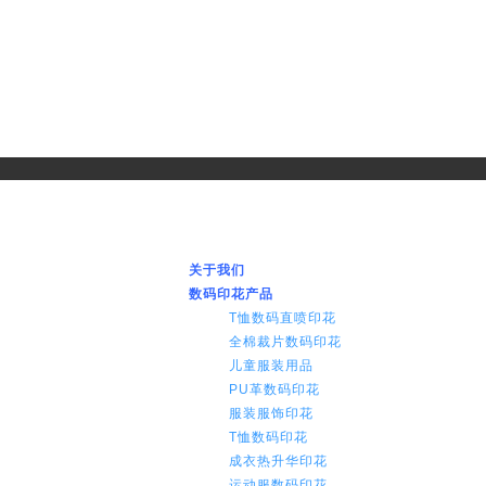
品
特种印花产品
印花新闻
生产设备
在线留言
联系我们
rss
关于我们
数码印花产品
T恤数码直喷印花
全棉裁片数码印花
儿童服装用品
PU革数码印花
服装服饰印花
T恤数码印花
成衣热升华印花
运动服数码印花