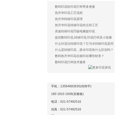
数码印花给印花打样带多便捷
热升华印花工艺流程
热升华转移印花原理
热升华印花转移印花特点和工艺
高速转移印花凹版电雕版印花
提供数码印花,转移印花,印花打样及小批量
生产服务
什么叫湿法转移印花？它与冷转移印花是同
样一种印花方式吗？
什么是转移印花，跟水印花有什么区别吗？
数码热升华印花在能印在哪些材质？
数码印花打样技术服务
联系方式
手机：13564683635(何炜平)
180 1910 1939(吴银银)
电话：021-57492516
传真：021-
57492516