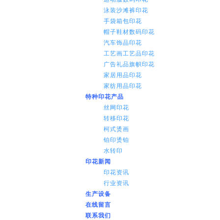
泳装沙滩裤印花
手袋箱包印花
帽子鞋材数码印花
汽车饰品印花
工艺画工艺品印花
广告礼品旗帜印花
家居用品印花
家纺用品印花
特种印花产品
丝网印花
转移印花
柯式烫画
铂印烫铂
水转印
印花新闻
印花资讯
行业资讯
生产设备
在线留言
联系我们