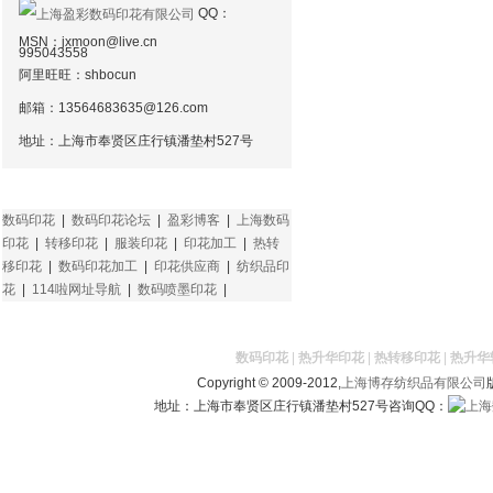
QQ：
MSN：
jxmoon@live.cn
995043558
阿里旺旺：shbocun
邮箱：
13564683635@126.com
地址：上海市奉贤区庄行镇潘垫村527号
友情链接
数码印花
|
数码印花论坛
|
盈彩博客
|
上海数码
印花
|
转移印花
|
服装印花
|
印花加工
|
热转
移印花
|
数码印花加工
|
印花供应商
|
纺织品印
花
|
114啦网址导航
|
数码喷墨印花
|
数码印花
|
热升华印花
|
热转移印花
|
热升华
Copyright © 2009-2012,
上海博存纺织品有限公司
地址：上海市奉贤区庄行镇潘垫村527号咨询QQ：