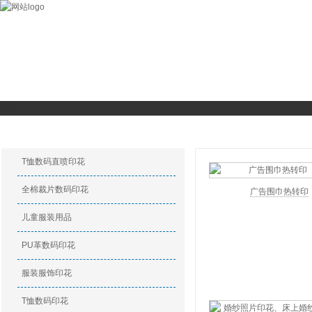
数码印花
关于我们
数码印花产品
特种印花产品
印花新闻
请稍候...
印花产品
广告礼品旗帜印花
T恤数码直喷印花
全棉裁片数码印花
广告围巾热转印
儿童服装用品
PU革数码印花
服装服饰印花
T恤数码印花