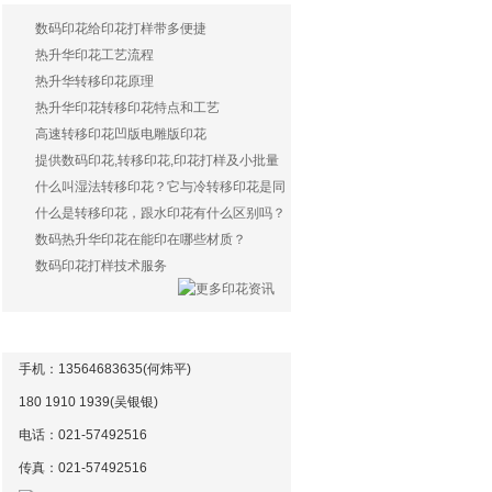
数码印花给印花打样带多便捷
热升华印花工艺流程
热升华转移印花原理
热升华印花转移印花特点和工艺
高速转移印花凹版电雕版印花
提供数码印花,转移印花,印花打样及小批量
生产服务
什么叫湿法转移印花？它与冷转移印花是同
样一种印花方式吗？
什么是转移印花，跟水印花有什么区别吗？
数码热升华印花在能印在哪些材质？
数码印花打样技术服务
联系方式
手机：13564683635(何炜平)
180 1910 1939(吴银银)
电话：021-57492516
传真：021-
57492516