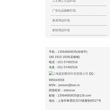
工艺画工艺品印花
广告礼品旗帜印花
家居用品印花
家纺用品印花
联系方式
手机：13564683635(何炜平)
180 1910 1939(吴银银)
电话：021-57492516
传真：021-
57492516
QQ：
995043558
MSN：
jxmoon@live.cn
阿里旺旺：shbocun
邮箱：
13564683635@126.com
地址：上海市奉贤区庄行镇潘垫村527号