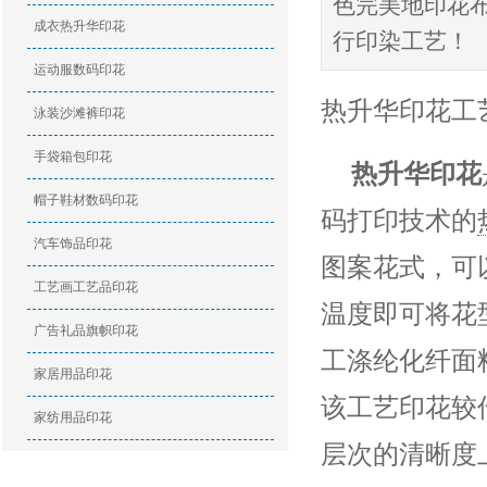
色完美地印花
成衣热升华印花
行印染工艺！
运动服数码印花
热升华印花工
泳装沙滩裤印花
手袋箱包印花
热升华印花
帽子鞋材数码印花
码打印技术的
汽车饰品印花
图案花式，可
工艺画工艺品印花
温度即可将花
广告礼品旗帜印花
工涤纶化纤面
家居用品印花
该工艺印花较
家纺用品印花
层次的清晰度
印花资讯