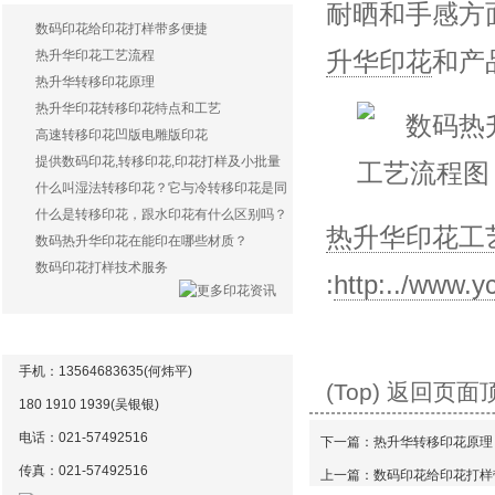
耐晒和手感方
数码印花给印花打样带多便捷
升华印花
和产
热升华印花工艺流程
热升华转移印花原理
热升华印花转移印花特点和工艺
高速转移印花凹版电雕版印花
提供数码印花,转移印花,印花打样及小批量
生产服务
什么叫湿法转移印花？它与冷转移印花是同
样一种印花方式吗？
什么是转移印花，跟水印花有什么区别吗？
热升华印花工
数码热升华印花在能印在哪些材质？
数码印花打样技术服务
:
http:../www.
联系方式
手机：13564683635(何炜平)
(Top) 返回页面
180 1910 1939(吴银银)
电话：021-57492516
下一篇：
热升华转移印花原理
传真：021-
57492516
上一篇：
数码印花给印花打样