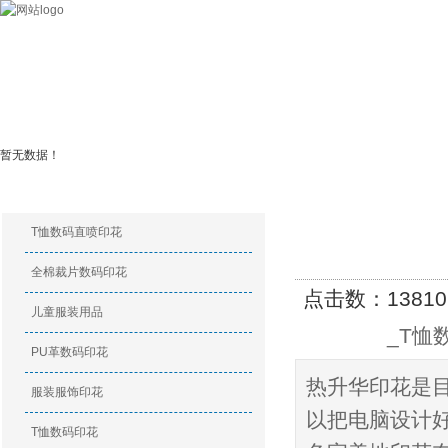
数码印花
关于我们
数码印花产品
特种印花产品
印花新闻
暂无数据！
印花产品
印花资讯
T恤数码直喷印花
全棉裁片数码印花
点击数：13810
儿童服装用品
_T恤
PU革数码印花
热升华印花是
服装服饰印花
以把电脑设计
T恤数码印花