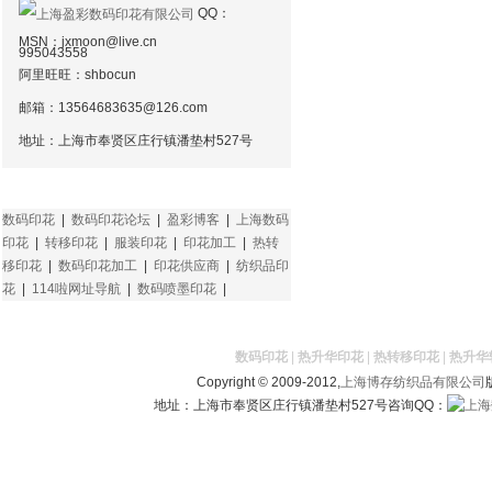
QQ：
MSN：
jxmoon@live.cn
995043558
阿里旺旺：shbocun
邮箱：
13564683635@126.com
地址：上海市奉贤区庄行镇潘垫村527号
友情链接
数码印花
|
数码印花论坛
|
盈彩博客
|
上海数码
印花
|
转移印花
|
服装印花
|
印花加工
|
热转
移印花
|
数码印花加工
|
印花供应商
|
纺织品印
花
|
114啦网址导航
|
数码喷墨印花
|
数码印花
|
热升华印花
|
热转移印花
|
热升华
Copyright © 2009-2012,
上海博存纺织品有限公司
地址：上海市奉贤区庄行镇潘垫村527号咨询QQ：