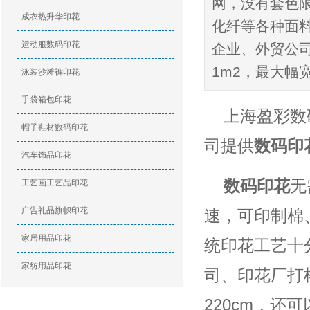
网，没有套色
成衣热升华印花
化纤等各种面
运动服数码印花
企业、外贸公
1m2，最大幅
泳装沙滩裤印花
手袋箱包印花
上海盈彩数
帽子鞋材数码印花
司提供
数码印
汽车饰品印花
数码印花
无
工艺画工艺品印花
广告礼品旗帜印花
速，可印制棉
家居用品印花
统印花工艺十
家纺用品印花
司、印花厂打
印花资讯
220cm，还