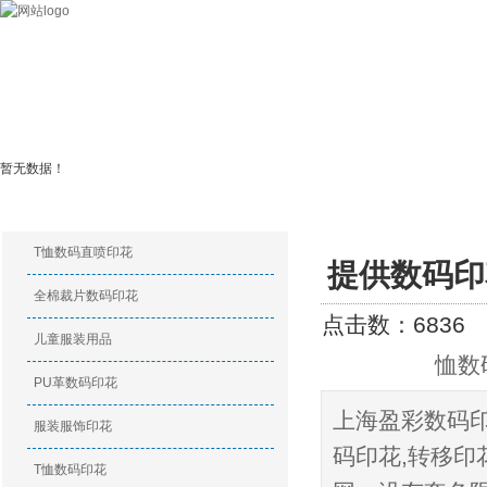
数码印花
关于我们
数码印花产品
特种印花产品
印花新闻
暂无数据！
印花产品
印花资讯
T恤数码直喷印花
提供数码印
全棉裁片数码印花
点击数：6836
发
儿童服装用品
恤数
PU革数码印花
上海盈彩数码
服装服饰印花
码印花,转移印
T恤数码印花