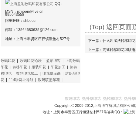
QQ：
MSN：
jxmoon@live.cn
995043558
阿里旺旺：shbocun
(Top) 返回页面
邮箱：
13564683635@126.com
地址：上海市奉贤区庄行镇潘垫村527号
下一篇：
什么叫湿法转移印花
上一篇：
高速转移印花凹版电
友情链接
数码印花
|
数码印花论坛
|
盈彩博客
|
上海数码
印花
|
转移印花
|
服装印花
|
印花加工
|
热转
移印花
|
数码印花加工
|
印花供应商
|
纺织品印
花
|
114啦网址导航
|
数码喷墨印花
|
数码印花
|
热升华印花
|
热转移印花
|
热升华
Copyright © 2009-2012,
上海博存纺织品有限公司
地址：上海市奉贤区庄行镇潘垫村527号咨询QQ：