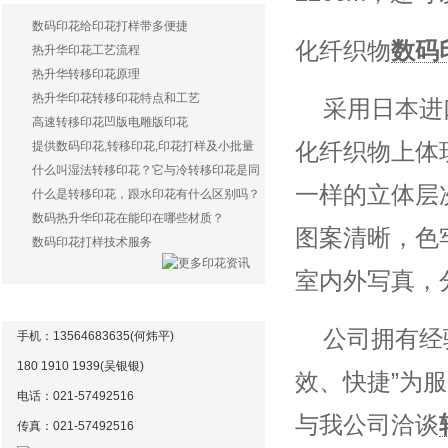
数码印花给印花打样带多便捷
化纤织物
数码
热升华印花工艺流程
热升华转移印花原理
热升华印花转移印花特点和工艺
采用日本进
高速转移印花凹版电雕版印花
化纤织物上体
提供数码印花,转移印花,印花打样及小批量
生产服务
什么叫湿法转移印花？它与冷转移印花是同
一样的立体层
样一种印花方式吗？
什么是转移印花，跟水印花有什么区别吗？
数码热升华印花在能印在哪些材质？
图案清晰，色
数码印花打样技术服务
室内外写真，分
联系方式
公司拥有经
手机：13564683635(何炜平)
180 1910 1939(吴银银)
效、快捷”为
电话：021-57492516
与我公司洽谈
传真：021-
57492516