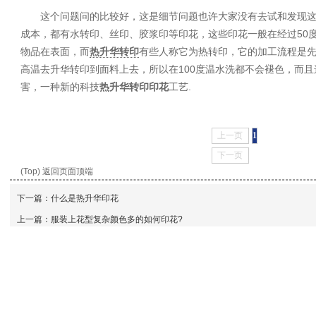
这个问题问的比较好，这是细节问题也许大家没有去试和发现
成本，都有水转印、丝印、胶浆印等印花，这些印花一般在经过50
物品在表面，而
热升华转印
有些人称它为热转印，它的加工流程是先
高温去升华转印到面料上去，所以在100度温水洗都不会褪色，而
害，一种新的科技
热升华转印
印花
工艺.
上一页
1
下一页
(Top) 返回页面顶端
下一篇：
什么是热升华印花
上一篇：
服装上花型复杂颜色多的如何印花?