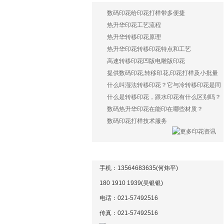
数码印花给印花打样带多便捷
热升华印花工艺流程
热升华转移印花原理
热升华印花转移印花特点和工艺
高速转移印花凹版电雕版印花
提供数码印花,转移印花,印花打样及小批量
生产服务
什么叫湿法转移印花？它与冷转移印花是同
样一种印花方式吗？
什么是转移印花，跟水印花有什么区别吗？
数码热升华印花在能印在哪些材质？
数码印花打样技术服务
联系方式
手机：13564683635(何炜平)
180 1910 1939(吴银银)
电话：021-57492516
传真：021-
57492516