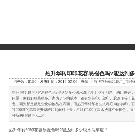
品
特种印花产品
印花新闻
生产设备
在线留言
联系我们
印花资讯
热升华转印印花容易褪色吗?能达到
点击数：8156
发布时间：2012-02-06 来源:
上海博存数码印花厂_T恤数
热升华转印印花容易褪色吗?能达到多少级水洗牢度？ 这个问题问的比较好
问题，像我们服装很多厂家为了节约成本，都有水转印、丝印、胶浆印等印花
色，因为都是都是些化学物品在表面，而热升华转印有些人称它为热转印，它
过200度的高温去升华转印到面料上去，所以在100度温水洗都不会褪色，
种新的科技印花工艺.
热升华转印印花容易褪色吗?能达到多少级水洗牢度？