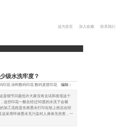
设为首页
加入收藏
联系我们
博客
>>
>>
首页
印花新闻
印花资讯
多少级水洗牢度？
码印花 涂料数码印花 数码直喷印花
编辑：
，这是细节问题也许大家没有去试和发现这个
，这些印花一般在经过50度的水洗下会褪
的加工流程是先将墨水打印在纸上然后在经
而且这采用环保墨水无污染对人身体无伤害，一