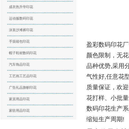
成衣热升华印花
运动服数码印花
泳装沙滩裤印花
手袋箱包印花
盈彩数码印花厂
帽子鞋材数码印花
颜色限制，无花
汽车饰品印花
品种优势,采用
气性好,任意花
工艺画工艺品印花
质量保证，欢迎
广告礼品旗帜印花
花打样、小批量
家居用品印花
数码印花生产系
家纺用品印花
缩短生产周期!
印花资讯