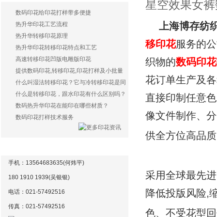
星空效果女裤
数码印花给印花打样带多便捷
上海博存纺
热升华印花工艺流程
热升华转移印花原理
移印花
服务的公
热升华印花转移印花特点和工艺
高速转移印花凹版电雕版印花
织物的
数码印花
提供数码印花,转移印花,印花打样及小批量
花订单生产及各
生产服务
什么叫湿法转移印花？它与冷转移印花是同
样一种印花方式吗？
什么是转移印花，跟水印花有什么区别吗？
直接印制任意色
数码热升华印花在能印在哪些材质？
像文件制作、分
数码印花打样技术服务
供全方位高品质
联系方式
手机：13564683635(何炜平)
采用全球最先进
180 1910 1939(吴银银)
降低投版风险,
电话：021-57492516
传真：021-
57492516
色、不受花型回