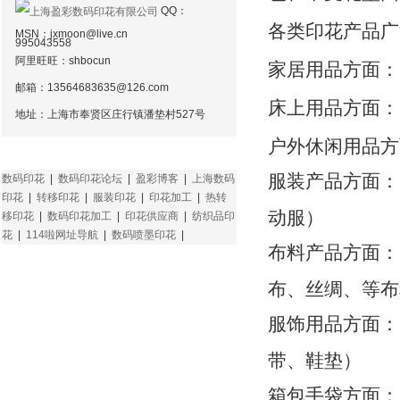
QQ：
各类印花产品广
MSN：
jxmoon@live.cn
995043558
阿里旺旺：shbocun
家居用品方面：
邮箱：
13564683635@126.com
床上用品方面：
地址：上海市奉贤区庄行镇潘垫村527号
户外休闲用品方
友情链接
服装产品方面：
数码印花
|
数码印花论坛
|
盈彩博客
|
上海数码
印花
|
转移印花
|
服装印花
|
印花加工
|
热转
动服）
移印花
|
数码印花加工
|
印花供应商
|
纺织品印
花
|
114啦网址导航
|
数码喷墨印花
|
布料产品方面：
布、丝绸、等布
服饰用品方面：
带、鞋垫）
箱包手袋方面：